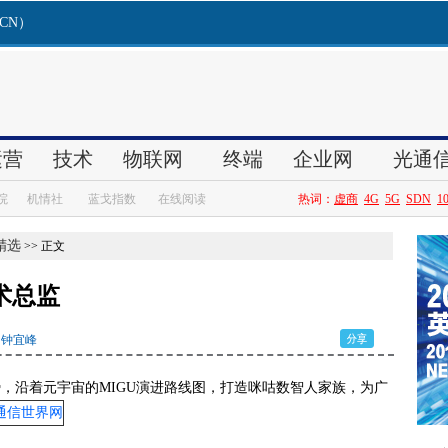
精选
>> 正文
术总监
钟宜峰
势，沿着元宇宙的MIGU演进路线图，打造咪咕数智人家族，为广