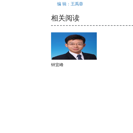
编 辑：王禹蓉
相关阅读
钟宜峰