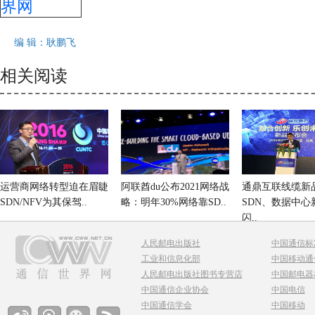
编 辑：耿鹏飞
相关阅读
运营商网络转型迫在眉睫
阿联酋du公布2021网络战
通鼎互联线缆新
SDN/NFV为其保驾..
略：明年30%网络靠SD..
SDN、数据中心
闪..