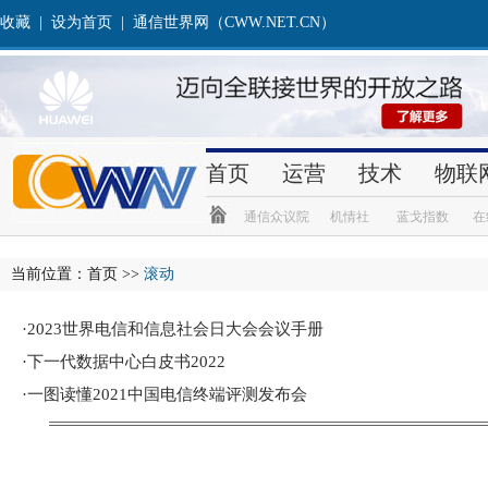
收藏
|
设为首页
|
通信世界网（CWW.NET.CN）
首页
运营
技术
物联
通信众议院
机情社
蓝戈指数
在
当前位置：
首页
>>
滚动
·
2023世界电信和信息社会日大会会议手册
·
下一代数据中心白皮书2022
·
一图读懂2021中国电信终端评测发布会