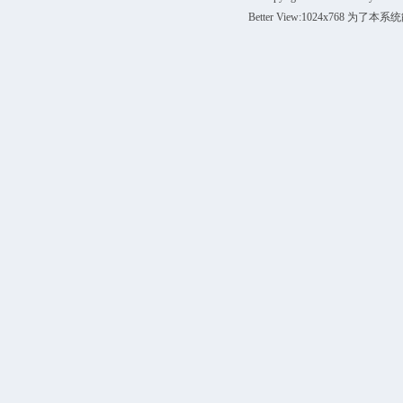
Better View:1024x76