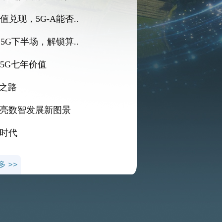
值兑现，5G-A能否..
塑5G下半场，解锁算..
透5G七年价值
之路
A点亮数智发展新图景
新时代