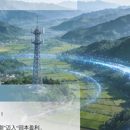
！
期”迈入“回本盈利..