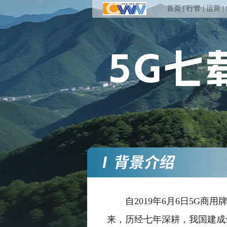
首页
|
行管
|
运营
|
自2019年6月6日5G商
来，历经七年深耕，我国建成