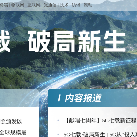
终端
|
物联网
|
互联网
|
光通信
|
技术
|
访谈
|
滚动
【献唱七周年】5G七载新征程
用牌照颁发以
全球规模最
5G七载·破局新生 | 5G从“投入