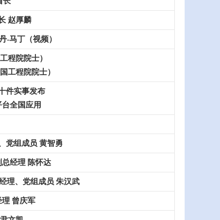
省长
长 赵厚麟
丹-马丁（视频）
国工程院院士）
中国工程院院士）
务十件实事发布
平台全国应用
、党组成员 黄智勇
总经理 陈怀达‌
经理、党组成员 朱汉武
理 曾庆军
 尹文凯