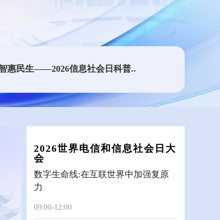
智惠民生——2026信息社会日科普..
2026世界电信和信息社会日大
会
数字生命线:在互联世界中加强复原
力
09:00-12:00