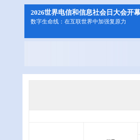
2026世界电信和信息社会日大会开
数字生命线：在互联世界中加强复原力