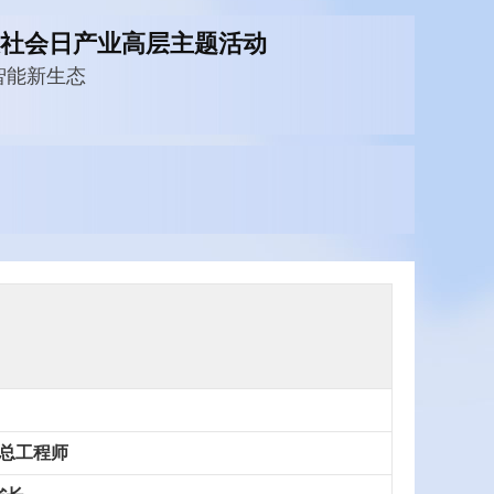
信息社会日产业高层主题活动
智能新生态
总工程师