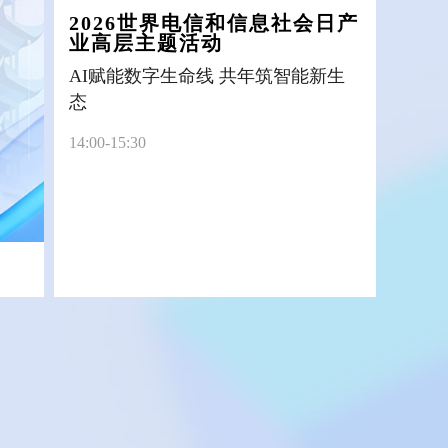
2026世界电信和信息社会日产
业高层主题活动
AI赋能数字生命线 共年筑智能新生
态
14:00-15:30