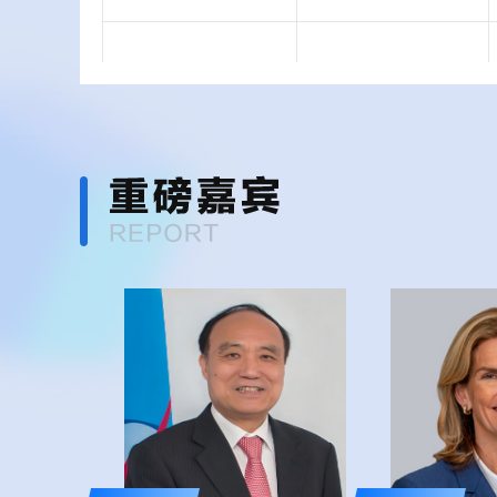
专题
11:10-11:50
研讨