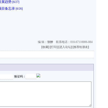
发展趋势
[6/27]
项目备忘录
[6/26]
编 辑：
张翀
联系电话：010-67110006-884
[
收藏
] [
打印
] [
进入论坛
] [
推荐给朋友
]
验证码：