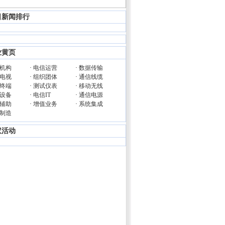
日新闻排行
业黄页
机构
·
电信运营
·
数据传输
电视
·
组织团体
·
通信线缆
终端
·
测试仪表
·
移动无线
设备
·
电信IT
·
通信电源
辅助
·
增值业务
·
系统集成
制造
议活动