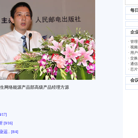
每
企
·
管理
·
视频
·
用户
·
交换
·
通信
·
芯片
会
生网络能源产品部高级产品经理方源
4/17]
析
[9/16]
业运..
[8/4]