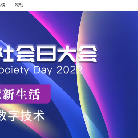
访谈
|
滚动