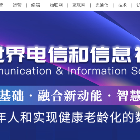
管
|
运营
|
终端
|
物联网
|
互联网
|
光通信
|
技术
|